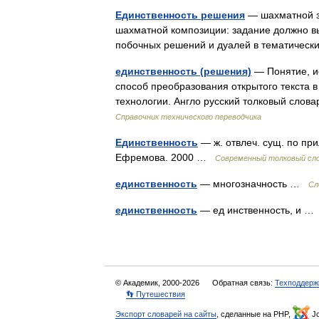
Единственность решения
— шахматной з
шахматной композиции: задание должно в
побочных решений и дуалей в тематическ
единственность (решения)
— Понятие, и
способ преобразования открытого текста 
технологии. Англо русский толковый сло
Справочник технического переводчика
Единственность
— ж. отвлеч. сущ. по пр
Ефремова. 2000 …
Современный толковый сло
единственность
— многозначность …
Сл
единственность
— ед инственность, и 
© Академик, 2000-2026
Обратная связь:
Техподдерж
👣 Путешествия
Экспорт словарей на сайты
, сделанные на PHP,
Jo