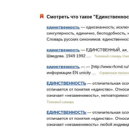
Смотреть что такое "Единственнос
единственность
— однозначность; исключ
сингулярность, единично, бесподобность, 
Словарь русских синонимов. единственнос
единственность
— ЕДИНСТВЕННЫЙ, ая, ое;
Шведова. 1949 1992 …
Толковый словарь Оже
единственность
— — [http://www.rfcmd.ru
информации EN unicity …
Справочник технич
ЕДИНСТВЕННОСТЬ
— отличительная особ
отличается от понятия «единство». Относи
означает «незаменимость», неповторимо
Толковый словарь
ЕДИНСТВЕННОСТЬ
— отличительная особ
отличается от понятия «единство». Относи
означает «незаменимость» любой индив