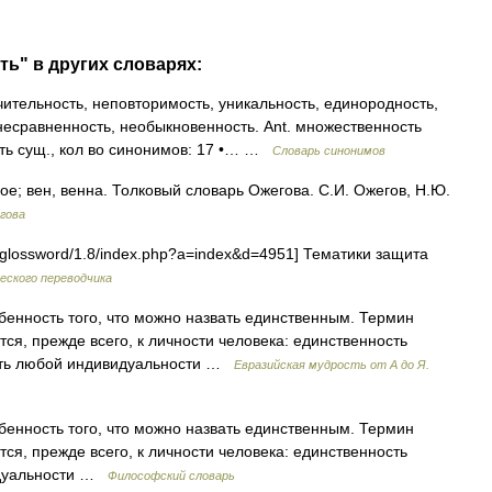
ть" в других словарях:
ительность, неповторимость, уникальность, единородность,
несравненность, необыкновенность. Ant. множественность
ть сущ., кол во синонимов: 17 •… …
Словарь синонимов
 вен, венна. Толковый словарь Ожегова. С.И. Ожегов, Н.Ю.
гова
/glossword/1.8/index.php?a=index&d=4951] Тематики защита
еского переводчика
енность того, что можно назвать единственным. Термин
тся, прежде всего, к личности человека: единственность
сть любой индивидуальности …
Евразийская мудрость от А до Я.
енность того, что можно назвать единственным. Термин
тся, прежде всего, к личности человека: единственность
идуальности …
Философский словарь