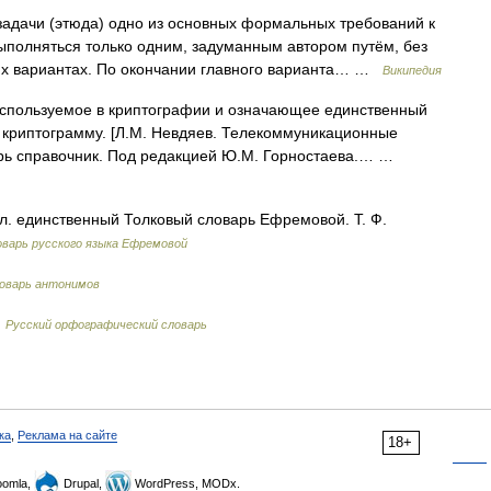
адачи (этюда) одно из основных формальных требований к
ыполняться только одним, задуманным автором путём, без
их вариантах. По окончании главного варианта… …
Википедия
спользуемое в криптографии и означающее единственный
в криптограмму. [Л.М. Невдяев. Телекоммуникационные
варь справочник. Под редакцией Ю.М. Горностаева.… …
ил. единственный Толковый словарь Ефремовой. Т. Ф.
варь русского языка Ефремовой
оварь антонимов
…
Русский орфографический словарь
ка
,
Реклама на сайте
18+
omla,
Drupal,
WordPress, MODx.