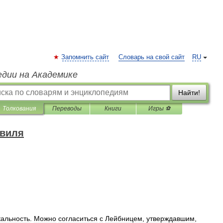
Запомнить сайт
Словарь на свой сайт
RU
едии на Академике
Найти!
Толкования
Переводы
Книги
Игры ⚽
нвиля
кальность
.
Можно
согласиться
с
Лейбницем
,
утверждавшим
,