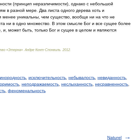
ности
(
принцип
неразличимости
),
однако
с
небольшой
тям
в
разной
мере
.
Два
листа
одного
дерева
хоть
и
и
менее
уникальны
,
чем
существо
,
вообще
ни
на
что
не
нта
ни
в
одно
множество
.
В
этом
смысле
Бог
и
все
сущее
более
е
,
и
,
может
быть
,
только
Бог
и
сущее
в
целом
и
являются
тво
«
Этерна
»
.
Андре
Конт
-
Спонвиль
.
2012
.
инородность
,
исключительность
,
небывалость
,
невиданность
,
оримость
,
неподражаемость
,
неслыханность
,
несравненность
,
сть
,
феноменальность
Naturel