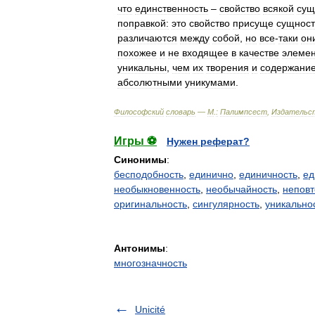
что
единственность
–
свойство
всякой
сущ
поправкой:
это
свойство
присуще
сущнос
различаются
между
собой
,
но
все
-
таки
он
похожее
и
не
входящее
в
качестве
элеме
уникальны
,
чем
их
творения
и
содержани
абсолютными
уникумами
.
Философский
словарь
—
М
.
:
Палимпсест
,
Издательс
Игры ⚽
Нужен реферат?
Синонимы
:
бесподобность
,
единично
,
единичность
,
ед
необыкновенность
,
необычайность
,
неповт
оригинальность
,
сингулярность
,
уникально
Антонимы
:
многозначность
Unicité