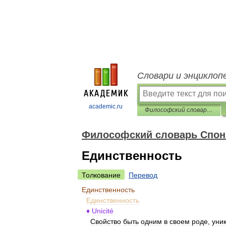
Словари и энциклоп
academic.ru
Философский словарь Спонвиля
Философский словарь Спо
Единственность
Толкование
Перевод
Единственность
Единственность
♦
Unicité
Свойство
быть
одним
в
своем
роде
,
уни